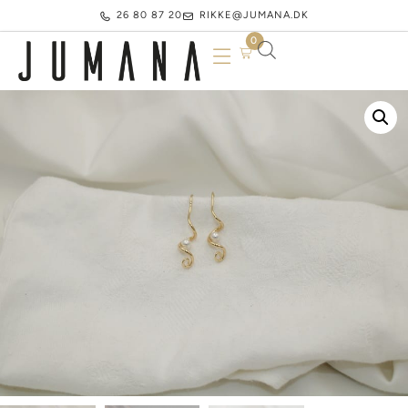
26 80 87 20
RIKKE@JUMANA.DK
0
Your cart is empty.
Køb for
500,00
kr.
mere for gratis fragt
Subtotal:
0,00
kr.
0,00
kr.
inkl. moms
SE KURV
KASSE