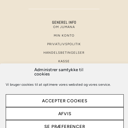
GENEREL INFO
OM JUMANA
MIN KONTO
PRIVATLIVSPOLITIK
HANDELSBETINGELSER
KASSE
Administrer samtykke til
KURV
cookies
KONTAKT
Vi bruger cookies til at optimere vores websted og vores service.
ACCEPTER COOKIES
© 2026 JUMANA – DESIGNET AF
AUXO.DK
AFVIS
SE PRÆFERENCER