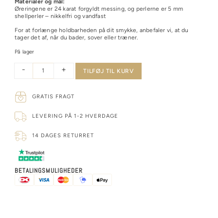
Materialer og mål:
Øreringene er 24 karat forgyldt messing, og perlerne er 5 mm
shellperler – nikkelfri og vandfast
For at forlænge holdbarheden på dit smykke, anbefaler vi, at du
tager det af, når du bader, sover eller træner.
På lager
Alternative:
-
+
TILFØJ TIL KURV
GRATIS FRAGT
LEVERING PÅ 1-2 HVERDAGE
14 DAGES RETURRET
BETALINGSMULIGHEDER