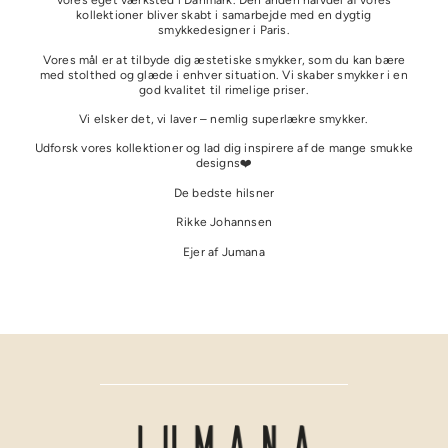
vores eget værksted i Danmark. Den anden halvdel af vores
kollektioner bliver skabt i samarbejde med en dygtig
smykkedesigner i Paris.
Vores mål er at tilbyde dig æstetiske smykker, som du kan bære
med stolthed og glæde i enhver situation. Vi skaber smykker i en
god kvalitet til rimelige priser.
Vi elsker det, vi laver – nemlig superlækre smykker.
Udforsk vores kollektioner og lad dig inspirere af de mange smukke
designs❤️
De bedste hilsner
Rikke Johannsen
Ejer af Jumana