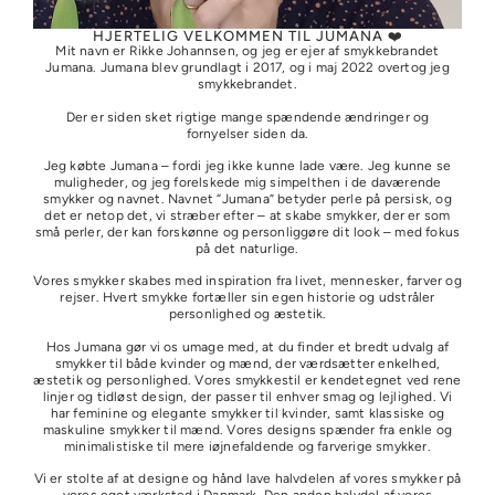
HJERTELIG VELKOMMEN TIL JUMANA ❤️
Mit navn er Rikke Johannsen, og jeg er ejer af smykkebrandet
Jumana. Jumana blev grundlagt i 2017, og i maj 2022 overtog jeg
smykkebrandet.
Der er siden sket rigtige mange spændende ændringer og
fornyelser siden da.
Jeg købte Jumana – fordi jeg ikke kunne lade være. Jeg kunne se
muligheder, og jeg forelskede mig simpelthen i de daværende
smykker og navnet. Navnet “Jumana” betyder perle på persisk, og
det er netop det, vi stræber efter – at skabe smykker, der er som
små perler, der kan forskønne og personliggøre dit look – med fokus
på det naturlige.
Vores smykker skabes med inspiration fra livet, mennesker, farver og
rejser. Hvert smykke fortæller sin egen historie og udstråler
personlighed og æstetik.
Hos Jumana gør vi os umage med, at du finder et bredt udvalg af
smykker til både kvinder og mænd, der værdsætter enkelhed,
æstetik og personlighed. Vores smykkestil er kendetegnet ved rene
linjer og tidløst design, der passer til enhver smag og lejlighed. Vi
har feminine og elegante smykker til kvinder, samt klassiske og
maskuline smykker til mænd. Vores designs spænder fra enkle og
minimalistiske til mere iøjnefaldende og farverige smykker.
Vi er stolte af at designe og hånd lave halvdelen af vores smykker på