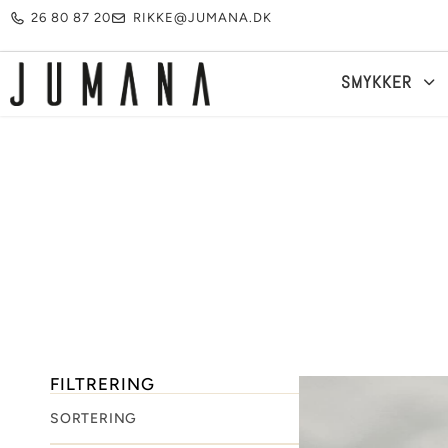
26 80 87 20
RIKKE@JUMANA.DK
Your cart is empty.
SMYKKER
Køb for
500,00
kr.
mere for gratis fragt
Subtotal:
0,00
kr.
0,00
kr.
inkl. moms
SE KURV
KASSE
FILTRERING