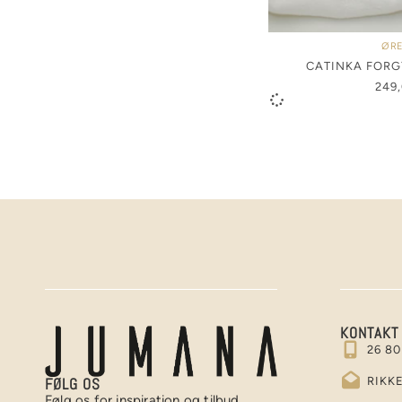
ØRE
CATINKA FORG
249
KONTAKT
26 80
RIKK
FØLG OS
Følg os for inspiration og tilbud