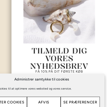
PRIVATLIVSPOLITIK
HANDELSBETINGELSER
KASSE
KURV
KONTAKT
OM JUMANA
MIN KONTO
TILMELD DIG
TILMELD DIG
PRIVATLIVSPOLITIK
VORES
VORES
HANDELSBETINGELSER
KASSE
NYHEDSBREV
NYHEDSBREV
KURV
FÅ 10% PÅ DIT FØRSTE KØB
FÅ 10% PÅ DIT FØRSTE KØB
KONTAKT
Administrer samtykke til cookies
okies til at optimere vores websted og vores service.
TER COOKIES
AFVIS
SE PRÆFERENCER