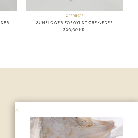
ØRERINGE
ÆDER
SUNFLOWER FORGYLDT ØREKÆDER
300,00
KR.
GENEREL INFO
OM JUMANA
MIN KONTO