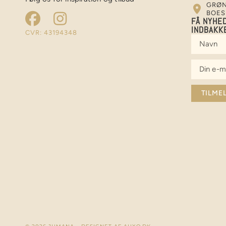
GRØN
BOES
FÅ NYHED
INDBAKK
CVR: 43194348
TILME
Alternativ